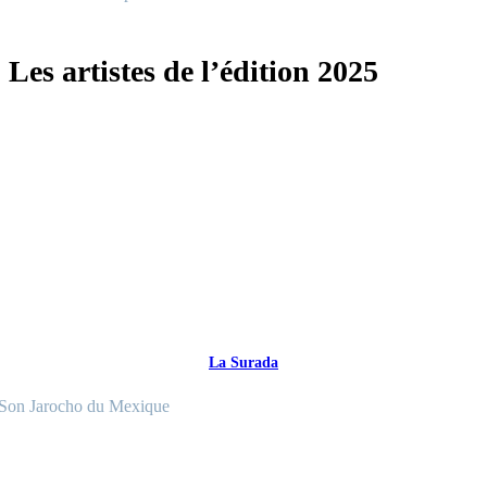
Les artistes de l’édition 2025
La Surada
Son Jarocho du Mexique