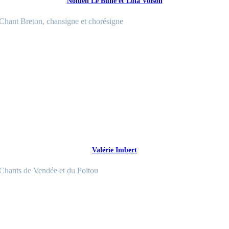
Nolùen Le Buhé et Lola Volson
Chant Breton, chansigne et chorésigne
Valérie Imbert
Chants de Vendée et du Poitou