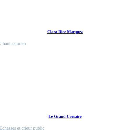
Clara Diez Marquez
Chant asturien
Le Grand Corsaire
Echasses et crieur public