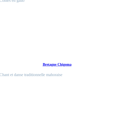
Contes en gallo
Bretagne Chigoma
Chant et danse traditionnelle mahoraise